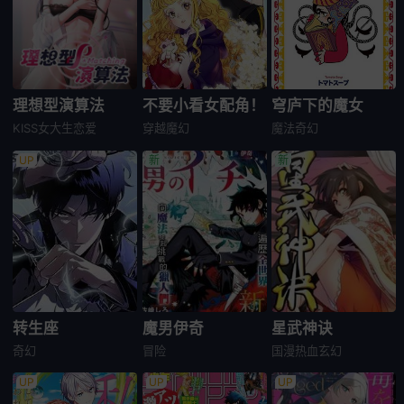
理想型演算法
不要小看女配角！
穹庐下的魔女
KISS
女大生
恋爱
穿越
魔幻
魔法奇幻
转生座
魔男伊奇
星武神诀
奇幻
冒险
国漫
热血
玄幻