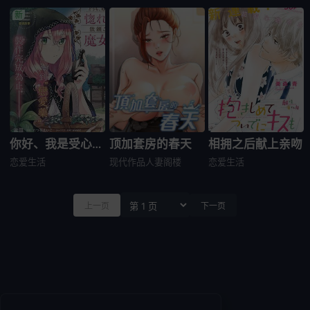
你好、我是受心上人所托来做恋爱药的魔女
顶加套房的春天
相拥之后献上亲吻
恋爱生活
现代作品
人妻
阁楼
恋爱生活
上一页
下一页