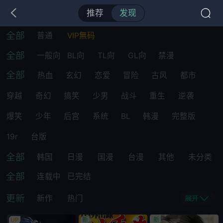
推荐
发现
全部
普通
VIP無码
全部
一般向
BL向
TL向
GL向
禁漫
全部
热血
玄幻
恋爱
冒险
古风
都市
穿越
奇幻
搞笑
少男
战斗
重生
逆袭
爆笑
少年
后宫
系统
BL
韩漫
完整版
19r
台版
全部
韩国
日漫
国漫
台漫
其他
未分类
全部
连载中
已完结
更新
新作
热门