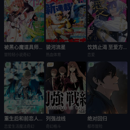
被黑心魔道具师公会扫地出门的我，被招揽成了王宫魔术师～在优渥的宫廷职场中展开幸福的新生活!～
骏河流星
饮鸩止渴 至爱方休
冒险
轻小说
奇幻
热血
体育
恋爱
重生后和前恋人从头开始魔法学校生活※但是好感度为0
列强战线
绝对回归
恋爱生活
魔法奇幻
奇幻
格斗
都市
冒险