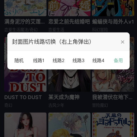
满身泥泞的艾莲娜公主
恋爱之前先结婚吧
蝙蝠侠与局外人v1
恋爱生活
魔法/奇幻
恋爱生活
科幻
冒险
×
封面图片线路切换（右上角弹出）
随机
线路1
线路2
线路3
线路4
备用
DUST TO DUST
某天成为魔神
我被潜伏在地下城的有病女人杀死无数次
奇幻
古风
少年
冒险
魔幻