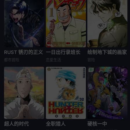
RUST 锈刃的正义
一日出行录班长
绘制地下城的画家
都市
冒险
恋爱生活
冒险
超人的时代
全职猎人
硬核一中