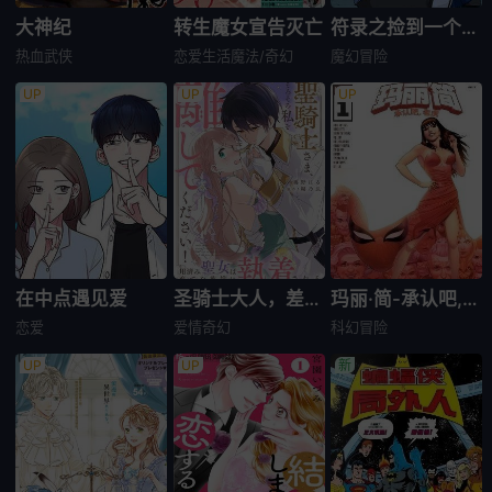
大神纪
转生魔女宣告灭亡
符录之捡到一个小僵尸
热血
武侠
恋爱生活
魔法/奇幻
魔幻
冒险
在中点遇见爱
圣骑士大人，差不多可以放开我了!～用完即弃的圣女被自己养大的英雄执着不放～
玛丽·简-承认吧,老虎特刊
恋爱
爱情
奇幻
科幻
冒险