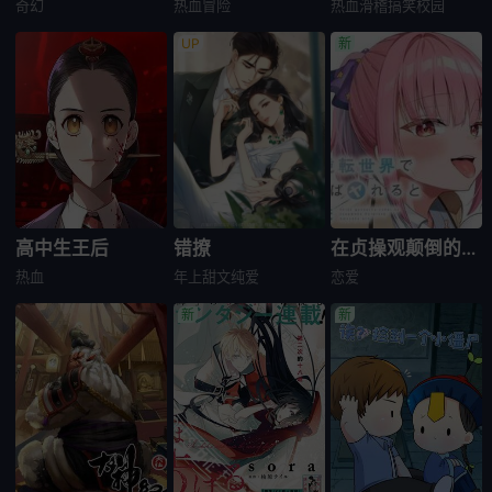
奇幻
热血
冒险
热血
滑稽搞笑
校园
高中生王后
错撩
在贞操观颠倒的世界里，流传著我来者不拒的传言
热血
年上
甜文
纯爱
恋爱