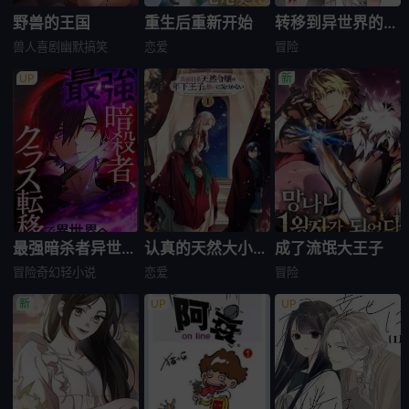
野兽的王国
重生后重新开始
转移到异世界的我，每色一次就要抽奖池！
兽人
喜剧
幽默搞笑
恋爱
冒险
最强暗杀者异世界转移
认真的天然大小姐察觉不到年下王子的心意
成了流氓大王子
冒险
奇幻
轻小说
恋爱
冒险