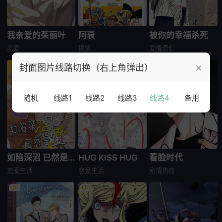
我亲爱的茱丽叶
阿衰
被你的幸福杀死
恋爱
搞笑
爱情
奇幻
×
封面图片线路切换（右上角弹出）
随机
线路1
线路2
线路3
线路4
备用
如陷深沼 已然是爱
HUG KISS HUG
看脸时代
恋爱生活
恋爱生活
剧情
热血