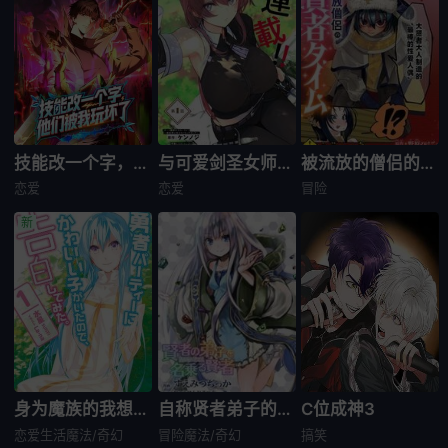
技能改一个字，他们被我玩坏了
与可爱剑圣女师傅的幸福同居生活
被流放的僧侣的贤者时间
恋爱
恋爱
冒险
身为魔族的我想向勇者小队的可爱女孩告白
自称贤者弟子的贤者
C位成神3
恋爱生活
魔法/奇幻
冒险
魔法/奇幻
搞笑