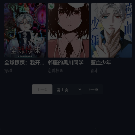
全球惊悚：我开启外挂自选商城
邻座的黑川同学
蓝血少年
穿越
恋爱
校园
都市
上一页
下一页