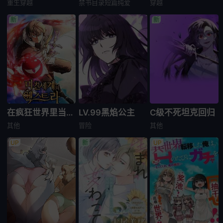
重生
穿越
禁书目录
短篇
纯爱
穿越
在疯狂世界里当配角
LV.99黑焰公主
C级不死坦克回归
其他
冒险
其他