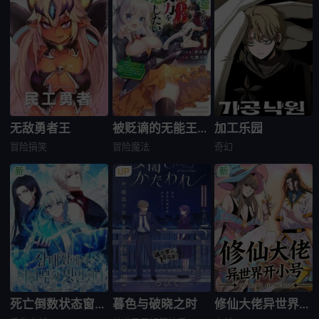
无敌勇者王
被贬谪的无能王子想要隐藏实力
加工乐园
冒险
搞笑
冒险
魔法
奇幻
死亡倒数状态窗绝赞刷屏中
暮色与破晓之时
修仙大佬异世界开小号