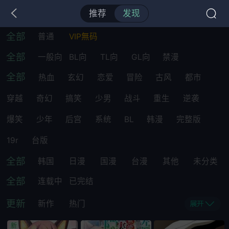
推荐
发现
全部
普通
VIP無码
全部
一般向
BL向
TL向
GL向
禁漫
全部
热血
玄幻
恋爱
冒险
古风
都市
穿越
奇幻
搞笑
少男
战斗
重生
逆袭
爆笑
少年
后宫
系统
BL
韩漫
完整版
19r
台版
全部
韩国
日漫
国漫
台漫
其他
未分类
全部
连载中
已完结
更新
新作
热门