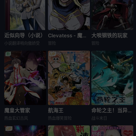
近似向导（小说）
Clevatess - 魔兽之王与婴儿与尸之勇者(条漫版)
大啖钢铁的玩家
小说翻译
哨向
傲娇受
冒险
冒险
魔皇大管家
航海王
命轮之主！当异变降临人间
热血
玄幻
古风
热血
爆笑
冒险
战斗
末日