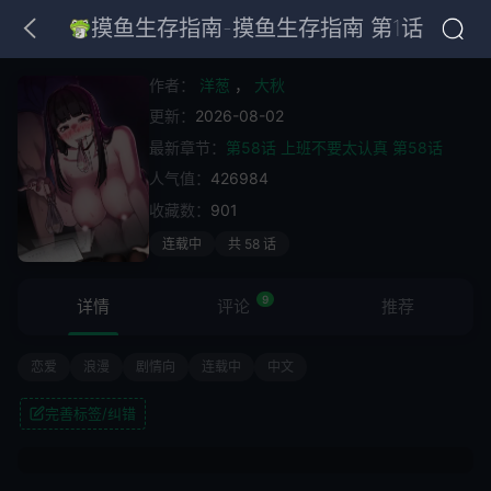
摸鱼生存指南-摸鱼生存指南 第1话
作者：
洋葱
，
大秋
更新：
2026-08-02
最新章节：
第58话 上班不要太认真 第58话
人气值：
426984
收藏数：
901
连载中
共 58 话
9
详情
评论
推荐
恋爱
浪漫
剧情向
连载中
中文
完善标签/纠错