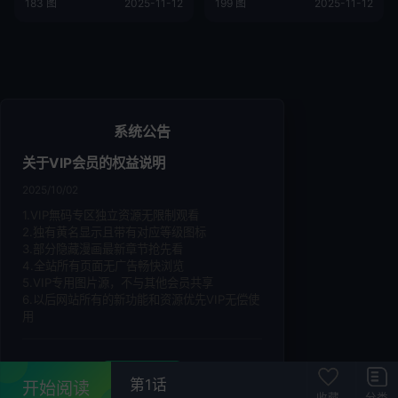
183 图
2025-11-12
199 图
2025-11-12
系统公告
关于VIP会员的权益说明
2025/10/02
1.VIP無码专区独立资源无限制观看
2.独有黄名显示且带有对应等级图标
3.部分隐藏漫画最新章节抢先看
4.全站所有页面无广告畅快浏览
5.VIP专用图片源，不与其他会员共享
6.以后网站所有的新功能和资源优先VIP无偿使
用
知道了
第1话
开始阅读
收藏
分类