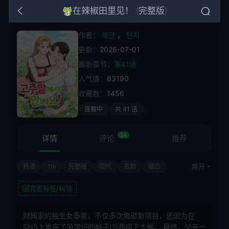
在辣椒田里见！ (完整版)
作者：
해언
，
탄지
更新：
2026-07-01
最新章节：
第41话
人气值：
83190
收藏数：
1456
连载中
共 41 话
24
详情
评论
推荐
展开
韩漫
19r
完整版
现代
喜剧
暗恋
大型犬男
财阀女
完善标签/纠错
财阀家的独生女泰美，不仅多次搞砸新项目，还因为在
SNS上发布了没常识的帖子(?)而闯下大祸。 最终，父亲一