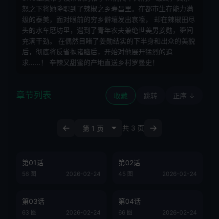
怒之下将她降职到了辣椒之乡寿昌里。在都市生存能力满
级的泰美，面对眼前的穷乡僻壤发出哀嚎， 却在辣椒田尽
头的水车磨坊里，遇到了青年农夫兼绝世美男姜勋，瞬间
充满干劲。 在偶然目睹了姜勋结实的下半身和出众的美貌
后，彻底将反省抛诸脑后，开始对他展开猛烈的追
求……！ 辛辣又甜蜜的产地直送乡村罗曼史！
章节列表
收藏
跳转
正序 ↓
←
→
共 3 页
第01话
第02话
56 图
2026-02-24
45 图
2026-02-24
第03话
第04话
63 图
2026-02-24
66 图
2026-02-24