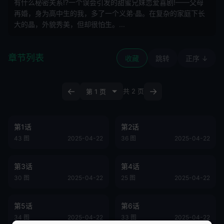
有什么秘密关系!?一个误会引发的甜蜜兄妹恋爱喜剧!——父母
再婚，身为高中生的我，多了一个义弟·晶。在复杂的家庭下长
大的晶，外貌秀美，但却很怕生。...
章节列表
收藏
跳转
正序 ↓
←
→
共 2 页
第1话
第2话
43 图
2025-04-22
36 图
2025-04-22
第3话
第4话
30 图
2025-04-22
25 图
2025-04-22
第5话
第6话
34 图
2025-04-22
33 图
2025-04-22