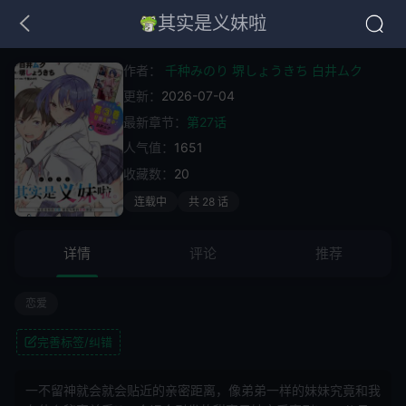
其实是义妹啦
作者：
千种みのり 堺しょうきち 白井ムク
更新：
2026-07-04
最新章节：
第27话
人气值：
1651
收藏数：
20
连载中
共 28 话
详情
评论
推荐
恋爱
完善标签/纠错
一不留神就会就会贴近的亲密距离，像弟弟一样的妹妹究竟和我