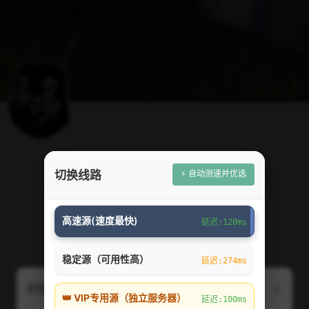
⚡ 自动测速并优选
切换线路
高速源(速度最快)
延迟:120ms
稳定源（可用性高）
延迟:274ms
×
封面图片线路切换（右上角弹出）
👑 VIP专用源（独立服务器）
延迟:100ms