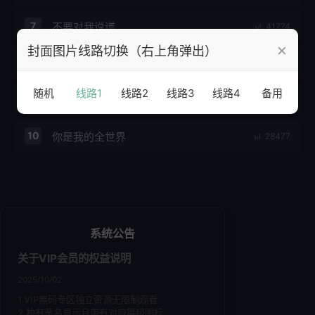
7
不要对我说谎
41774
×
封面图片线路切换（右上角弹出）
8
为所欲为
32210
随机
线路1
线路2
线路3
线路4
备用
9
一加二
30139
10
你是我的全世界
28477
系统公告
关于VIP会员的权益说明
2025/10/02
1.VIP無码专区独立资源无限制观看
2.独有黄名显示且带有对应等级图标