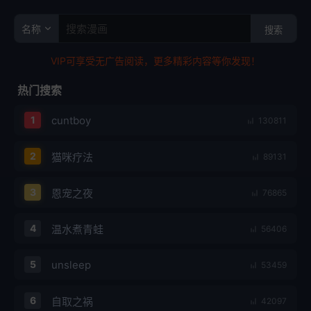
搜索
VIP可享受无广告阅读，更多精彩内容等你发现！
热门搜索
cuntboy
1
130811
2
猫咪疗法
89131
3
恩宠之夜
76865
4
温水煮青蛙
56406
unsleep
5
53459
6
自取之祸
42097