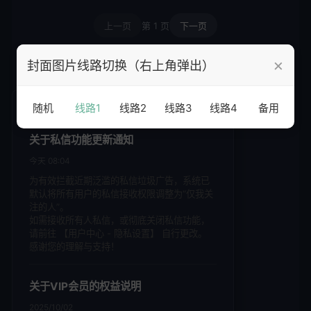
上一页
第
1
页
下一页
×
封面图片线路切换（右上角弹出）
随机
线路1
线路2
线路3
线路4
备用
系统公告
关于私信功能更新通知
今天 08:04
为有效拦截近期泛滥的私信垃圾广告，系统已
默认将所有用户的私信接收权限调整为“仅我关
注的人”。
如需接收所有人私信，或彻底关闭私信功能，
请前往 【用户中心 - 隐私设置】 自行更改。
感谢您的理解与支持！
关于VIP会员的权益说明
2025/10/02