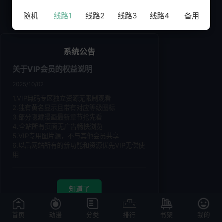
VIP观看无广告！还没有账号？立即注册
随机
线路1
线路2
线路3
线路4
备用
系统公告
关于VIP会员的权益说明
2025/10/02
1.VIP無码专区独立资源无限制观看
2.独有黄名显示且带有对应等级图标
3.部分隐藏漫画最新章节抢先看
4.全站所有页面无广告畅快浏览
5.VIP专用图片源，不与其他会员共享
6.以后网站所有的新功能和资源优先VIP无偿使
用
知道了
首页
动漫
分类
排行
书架
我的