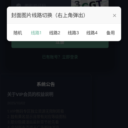
×
封面图片线路切换（右上角弹出）
发送验证码
随机
线路1
线路2
线路3
线路4
备用
注册
已有账号？立即登录
系统公告
关于VIP会员的权益说明
2025/10/02
1.VIP無码专区独立资源无限制观看
2.独有黄名显示且带有对应等级图标
3.部分隐藏漫画最新章节抢先看
4.全站所有页面无广告畅快浏览